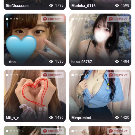
RinChaaaaan
1793
Madoka_0116
1598
オフライン
オフライン
--rino--
1535
hana-08787-
1484
オフライン
オフライン
Mii_v_v
1436
Megu-mimi
1420
オフライン
オフライン