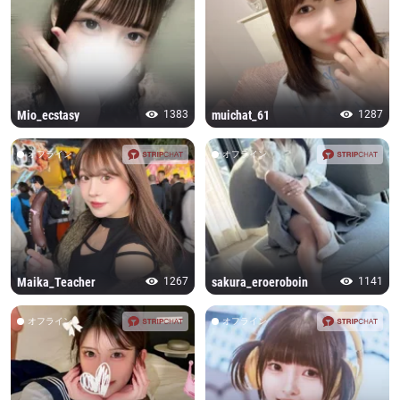
Mio_ecstasy
1383
muichat_61
1287
オフライン
オフライン
Maika_Teacher
1267
sakura_eroeroboin
1141
オフライン
オフライン