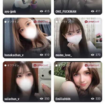
ayu-jpnk
415
ONE_FUCKMAN
411
オフライン
オフライン
honokachan_v
410
momo_love_
370
オフライン
オフライン
salachan_v
350
Emilia0606
333