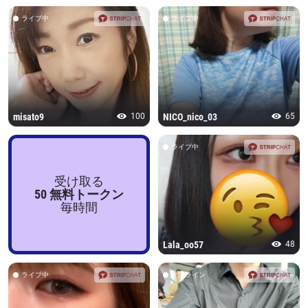
ライブ中
ライブ中
misato9
100
NICO_nico_03
65
ライブ中
受け取る
50 無料トークン
毎時間
Lala_oo57
48
ライブ中
オフライン