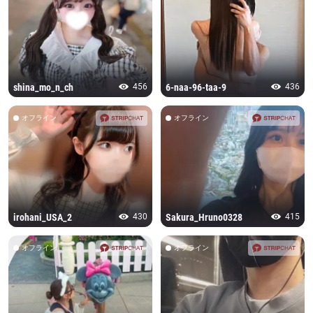
shina_mo_n_ch
456
6-naa-96-taa-9
436
オフライン
オフライン
irohani_USA_2
430
Sakura_Hruno0328
415
オフライン
オフライン