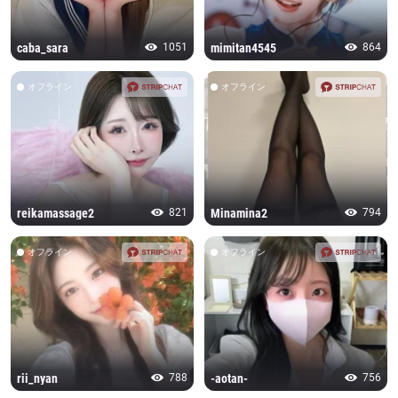
caba_sara
1051
mimitan4545
864
オフライン
オフライン
reikamassage2
821
Minamina2
794
オフライン
オフライン
rii_nyan
788
-aotan-
756