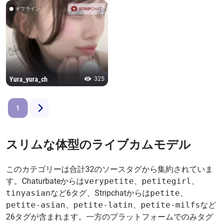
オフライン
Yura_yura_ch
325
1
スリムな体型のライブカムモデル
このカテゴリーは合計32のソースタグから集約されていま
す。Chaturbateからは
verypetite
、
petitegirl
、
tinyasian
など6タグ、Stripchatからは
petite
、
petite-asian
、
petite-latin
、
petite-milfs
など
26タグが含まれます。一方のプラットフォームでのみタグ