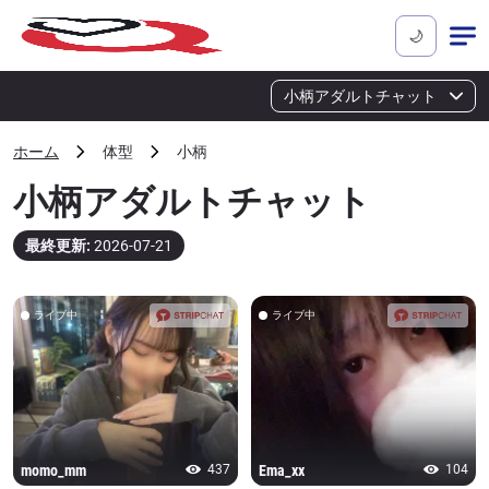
🌙
小柄アダルトチャット
ホーム
体型
小柄
小柄アダルトチャット
最終更新
:
2026-07-21
ライブ中
ライブ中
momo_mm
437
Ema_xx
104